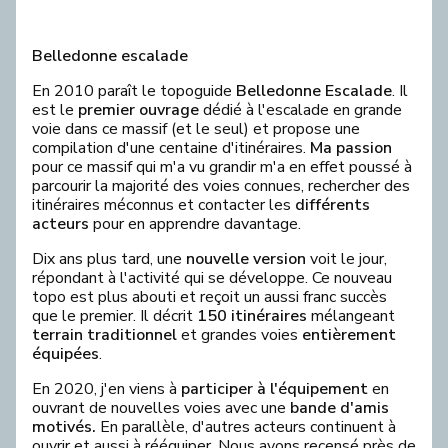
Belledonne escalade
En 2010 paraît le topoguide
Belledonne Escalade
. Il
est le
premier ouvrage
dédié à l'escalade en grande
voie dans ce massif (et le seul) et propose une
compilation d'une centaine d'itinéraires.
Ma passion
pour ce massif qui m'a vu grandir m'a en effet poussé à
parcourir la majorité des voies connues, rechercher des
itinéraires méconnus et contacter les
différents
acteurs
pour en apprendre davantage.
Dix ans plus tard, une
nouvelle version
voit le jour,
répondant à l'activité qui se développe. Ce nouveau
topo est plus abouti et reçoit un aussi franc succès
que le premier. Il décrit
150 itinéraires
mélangeant
terrain traditionnel
et grandes voies
entièrement
équipées
.
En 2020, j'en viens à
participer à l'équipement
en
ouvrant de nouvelles voies avec une
bande d'amis
motivés.
En parallèle, d'autres acteurs continuent à
ouvrir et aussi à rééquiper. Nous avons recensé près de